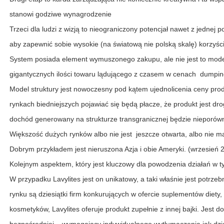
stanowi godziwe wynagrodzenie
Trzeci dla ludzi z wizją to nieograniczony potencjał nawet z jednej 
aby zapewnić sobie wysokie (na światową nie polską skalę) korzyści
System posiada element wymuszonego zakupu, ale nie jest to mod
gigantycznych ilości towaru lądującego z czasem w cenach dumpin
Model struktury jest nowoczesny pod kątem ujednolicenia ceny prod
rynkach biedniejszych pojawiać się będą płacze, że produkt jest dro
dochód generowany na strukturze transgranicznej będzie nieporówny
Większość dużych rynków albo nie jest jeszcze otwarta, albo nie ma
Dobrym przykładem jest nieruszona Azja i obie Ameryki. (wrzesień 
Kolejnym aspektem, który jest kluczowy dla powodzenia działań w 
W przypadku Lavylites jest on unikatowy, a taki właśnie jest potr
rynku są dziesiątki firm konkurujących w ofercie suplementów diet
kosmetyków, Lavylites oferuje produkt zupełnie z innej bajki. Jest do