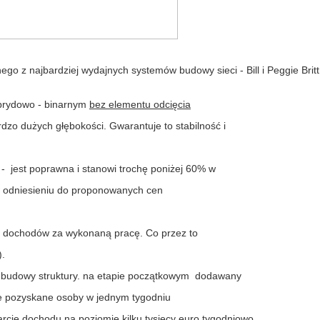
o z najbardziej wydajnych systemów budowy sieci - Bill i Peggie Britt
ybrydowo - binarnym
bez elementu odcięcia
zo dużych głębokości. Gwarantuje to stabilność i
- jest poprawna i stanowi trochę poniżej 60% w
 w odniesieniu do proponowanych cen
ch dochodów za wykonaną pracę. Co przez to
).
 budowy struktury. na etapie początkowym dodawany
ie pozyskane osoby w jednym tygodniu
arcie dochodu na poziomie kilku tysięcy euro tygodniowo