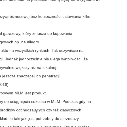
pozycji biznesowej bez konieczności ustawiania kilku
 .
el garażowy, który zmusza do kupowania
gowych np. na Allegro.
uktu na wszystkich rynkach. Tak oczywiście na
gi. Jednak jednocześnie nie ulega wątpliwości, że
walnie większy niż na lokalnej.
 jeszcze znaczącej ich penetracji.
2016)
typowym MLM jest produkt.
zebny do osiągnięcia sukcesu w MLM. Podczas gdy na
y, środków odchudzających czy też klasycznych
kładnie taki jaki jest potrzebny do sprzedaży