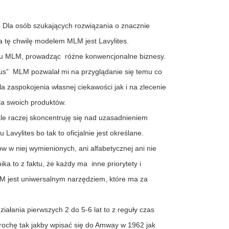
. Dla osób szukających rozwiązania o znacznie
a tę chwilę modelem MLM jest Lavylites.
 typu MLM, prowadząc różne konwencjonalne biznesy.
irus” MLM pozwalał mi na przyglądanie się temu co
a zaspokojenia własnej ciekawości jak i na zlecenie
dla swoich produktów.
ale raczej skoncentruję się nad uzasadnieniem
Lavylites bo tak to oficjalnie jest określane.
ów w niej wymienionych, ani alfabetycznej ani nie
ika to z faktu, że każdy ma inne priorytety i
LM jest uniwersalnym narzędziem, które ma za
ziałania pierwszych 2 do 5-6 lat to z reguły czas
rochę tak jakby wpisać się do Amway w 1962 jak