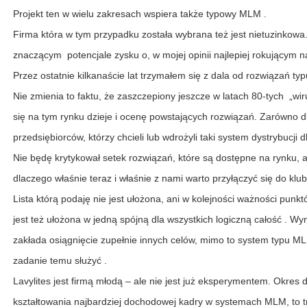
Projekt ten w wielu zakresach wspiera także typowy MLM .
Firma która w tym przypadku została wybrana też jest nietuzinkowa
znaczącym potencjale zysku o, w mojej opinii najlepiej rokującym n
Przez ostatnie kilkanaście lat trzymałem się z dala od rozwiązań
Nie zmienia to faktu, że zaszczepiony jeszcze w latach 80-tych „w
się na tym rynku dzieje i ocenę powstających rozwiązań. Zarówno dl
przedsiębiorców, którzy chcieli lub wdrożyli taki system dystrybucji 
Nie będę krytykował setek rozwiązań, które są dostępne na rynku, 
dlaczego właśnie teraz i właśnie z nami warto przyłączyć się do klubu 
Lista którą podaję nie jest ułożona, ani w kolejności ważności punkt
jest też ułożona w jedną spójną dla wszystkich logiczną całość . Wyn
zakłada osiągnięcie zupełnie innych celów, mimo to system typu M
zadanie temu służyć .
Lavylites jest firmą młodą – ale nie jest już eksperymentem. Okres d
kształtowania najbardziej dochodowej kadry w systemach MLM, to t