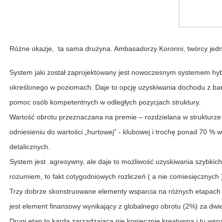
Różne okazje, ta sama drużyna. Ambasadorzy Koronni, twórcy jedneg
System jaki został zaprojektowany jest nowoczesnym systemem h
określonego w poziomach. Daje to opcję uzyskiwania dochodu z bard
pomoc osób kompetentnych w odległych pozycjach struktury.
Wartość obrotu przeznaczana na premie – rozdzielana w strukturze 
odniesieniu do wartości „hurtowej” - klubowej i trochę ponad 70 %
detalicznych.
System jest agresywny, ale daje to możliwość uzyskiwania szybki
rozumiem, to fakt cotygodniowych rozliczeń ( a nie comiesięcznych 
Trzy dobrze skonstruowane elementy wsparcia na różnych etapach
jest element finansowy wynikający z globalnego obrotu (2%) za dw
Drugi etap to karda zarządzająca nie koniecznie kreatywna i tu wsp